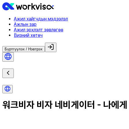
Ажил хайгчдын мэдээлэл
Ажлын зар
Ажил эрхлэлт зөвлөгөө
Визний хөтөч
Бүртгүүлэх / Нэвтрэх
워크비자 비자 네비게이터 - 나에게